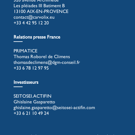
Les pléiades III Batiment B
13100 AIX-EN-PROVENCE
contact@carvolix.eu
+33 4 42 95 12 20
Relations presse France
PRIMATICE
Thomas Roborel de Climens
thomasdeclimens@dgm-conseil.fr
+33 6 78 12 97 95
Investisseurs
SEITOSEI.ACTIFIN
Ghislaine Gasparetto
ghislaine.gasparetto@seitosei-actifin.com
+33 6 21 10 49 24