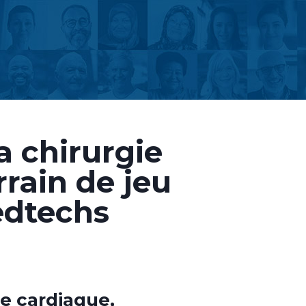
a chirurgie
rrain de jeu
edtechs
ie cardiaque,