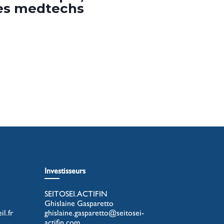
 des medtechs
Investisseurs
SEITOSEI.ACTIFIN
Ghislaine Gasparetto
l.fr
ghislaine.gasparetto@seitosei-
actifin.com