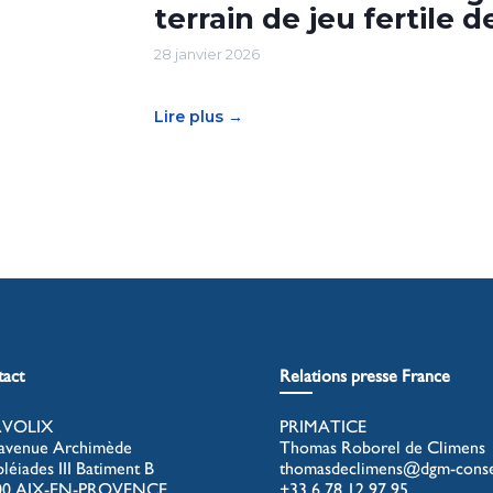
terrain de jeu fertile
28 janvier 2026
Lire plus →
act
Relations presse France
VOLIX
PRIMATICE
avenue Archimède
Thomas Roborel de Climens
pléiades III Batiment B
thomasdeclimens@dgm-consei
00 AIX-EN-PROVENCE
+33 6 78 12 97 95