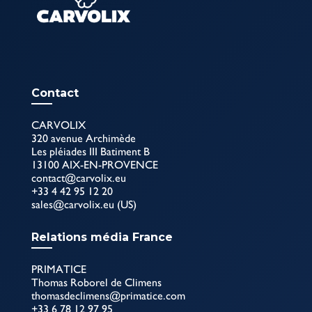
Contact
CARVOLIX
320 avenue Archimède
Les pléiades III Batiment B
13100 AIX-EN-PROVENCE
contact@carvolix.eu
+33 4 42 95 12 20
sales@carvolix.eu (US)
Relations média France
PRIMATICE
Thomas Roborel de Climens
thomasdeclimens@primatice.com
+33 6 78 12 97 95