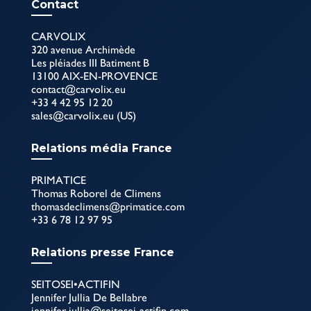
Contact
CARVOLIX
320 avenue Archimède
Les pléiades III Batiment B
13100 AIX-EN-PROVENCE
contact@carvolix.eu
+33 4 42 95 12 20
sales@carvolix.eu (US)
Relations média France
PRIMATICE
Thomas Roborel de Climens
thomasdeclimens@primatice.com
+33 6 78 12 97 95
Relations presse France
SEITOSEI•ACTIFIN
Jennifer Jullia De Bellabre
jennifer.jullia@seitosei-actifin.com