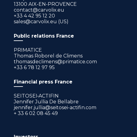
13100 AIX-EN-PROVENCE
contact@carvolix.eu
+33 4 42 95 12 20
sales@carvolix.eu (US)
Public relations France
PRIMATICE
Thomas Roborel de Climens
thomasdeclimens@primatice.com
+33 6 78 12 97 95
Financial press France
SEITOSEI•ACTIFIN
Jennifer Jullia De Bellabre
jennifer.jullia@seitosei-actifin.com
+ 33 6 02 08 45 49
Investors